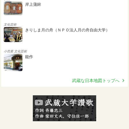
岸上蒲鉾
文化芸術
きりしま月の舟（ＮＰＯ法人月の舟自由大学）
小売業
文化芸術
能作
武蔵な日本地図トップへ