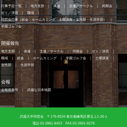
行事予定一覧
地方支部
体連
文連／サークル
同期会
ゼミ／演習
職域
同窓会行事（総会・ホームカミング・土曜講座・女性部・生涯学習）
学園ゴルフ会
開催報告
地方支部
体連
文連／サークル
同期会
ゼミ／演習
職域
総会
ホームカミング
学園ゴルフ会
土曜講座
女性部
生涯学習
会報
会報最新号
武蔵な日本地図
武蔵大学同窓会 〒176-8534 東京都練馬区豊玉上1-26-1
電話 03-3991-8453 FAX 03-3991-9279