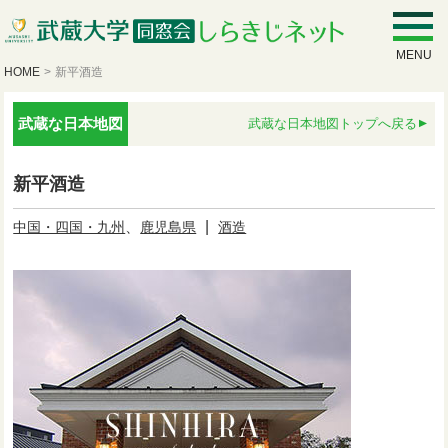
MENU
HOME
>
新平酒造
武蔵な日本地図
武蔵な日本地図トップへ戻る
新平酒造
、
|
中国・四国・九州
鹿児島県
酒造