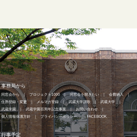
事務局から
同窓会から
プロジェクト1000
同窓会を開きたい
会費納入
住所登録・変更
メルマガ登録
武蔵大学讃歌
武蔵大学
武蔵学園
武蔵学園百周年記念事業
お問い合わせ
個人情報保護方針
プライバシーポリシー
FACEBOOK
行事予定