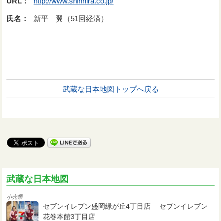
URL：
http://www.shinhira.co.jp/
氏名：
新平 翼（51回経済）
武蔵な日本地図トップへ戻る
武蔵な日本地図
小売業
セブンイレブン盛岡緑が丘4丁目店 セブンイレブン
花巻本館3丁目店