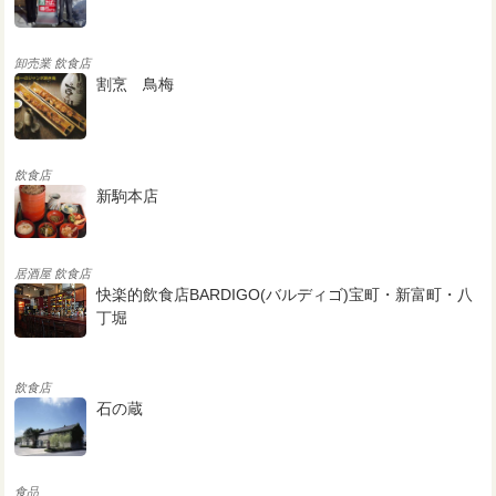
卸売業
飲食店
割烹 鳥梅
飲食店
新駒本店
居酒屋
飲食店
快楽的飲食店BARDIGO(バルディゴ)宝町・新富町・八
丁堀
飲食店
石の蔵
食品