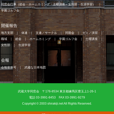
同窓会行事（総会・ホームカミング・土曜講座・女性部・生涯学習）
学園ゴルフ会
開催報告
地方支部
体連
文連／サークル
同期会
ゼミ／演習
職域
総会
ホームカミング
学園ゴルフ会
土曜講座
女性部
生涯学習
会報
会報最新号
武蔵な日本地図
武蔵大学同窓会 〒176-8534 東京都練馬区豊玉上1-26-1
電話 03-3991-8453 FAX 03-3991-9279
Copyright © 2003 shirakiji.net All Rights Reserved.