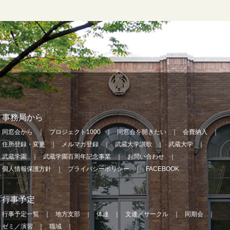
事務局から
同窓会から
プロジェクト1000
同窓会を開きたい
会費納入
住所登録・変更
メルマガ登録
武蔵大学讃歌
武蔵大学
武蔵学園
武蔵学園百周年記念事業
お問い合わせ
個人情報保護方針
プライバシーポリシー
FACEBOOK
行事予定
行事予定一覧
地方支部
体連
文連／サークル
同期会
ゼミ／演習
職域