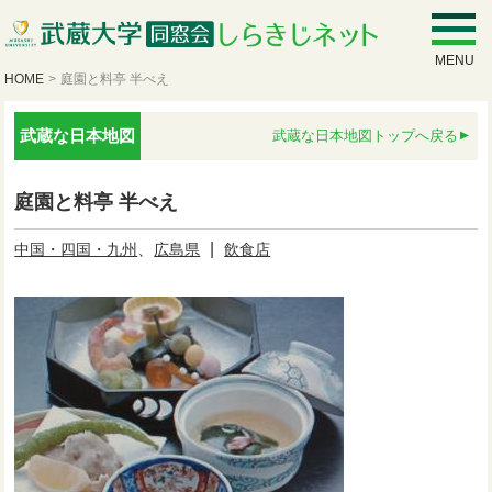
MENU
HOME
>
庭園と料亭 半べえ
武蔵な日本地図
武蔵な日本地図トップへ戻る
庭園と料亭 半べえ
、
|
中国・四国・九州
広島県
飲食店