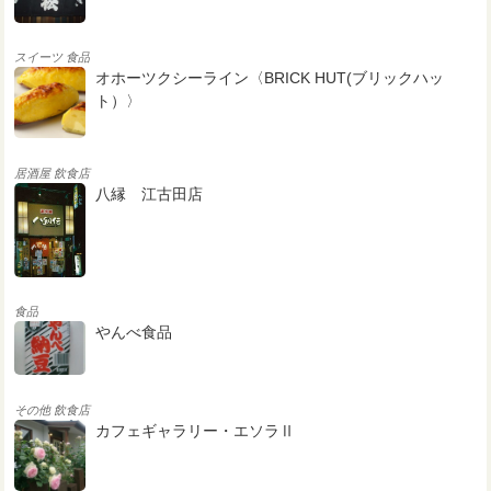
スイーツ
食品
オホーツクシーライン〈BRICK HUT(ブリックハッ
ト）〉
居酒屋
飲食店
八縁 江古田店
食品
やんべ食品
その他
飲食店
カフェギャラリー・エソラⅡ